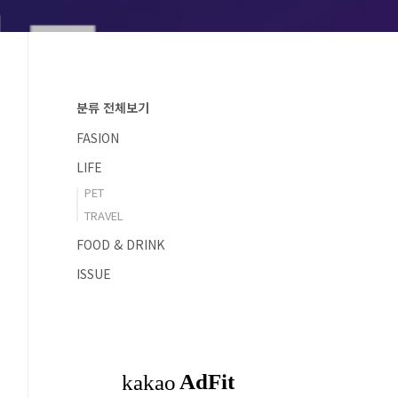
분류 전체보기
FASION
LIFE
PET
TRAVEL
FOOD & DRINK
ISSUE