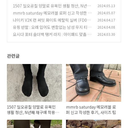
1507 일오공칠 양말로 유목민 생활 청산, N년째
2024.05.13
재구매 착용 중
mmrb saturday 메모러블 로퍼 신고 작성한 후
2024.05.07
(2)
기, 사이즈 팁
나이키 V2K 런 써밋 화이트 메탈릭 실버 (FD073
2024.04.17
(2)
6-100, HJ4497-100) 후기, 사이즈 추천
유핑 반팔 : 오래 입어도 변함없는 남성 무지 티셔
2024.04.08
(5)
츠, 화이트 라벨 3년 후기
요시다 포터 숄더백 탱커 라지 : 아이패드 맞춤 가
2024.03.30
(22)
방
(5)
관련글
1507 일오공칠 양말로 유목민
mmrb saturday 메모러블 로
생활 청산, N년째 재구매 착용
퍼 신고 작성한 후기, 사이즈 팁
중