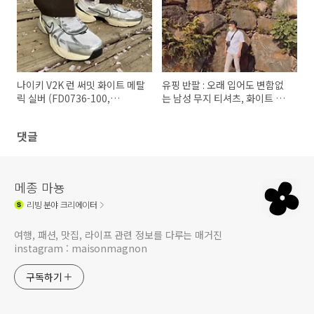
나이키 V2K 런 써밋 화이트 메탈
유핑 반팔 : 오래 입어도 변함없
릭 실버 (FD0736-100,
는 남성 무지 티셔츠, 화이트 라
HJ4497-100) 후기, 사이즈 추
벨 3년 후기
천
댓글
메종 마뇽
리빙
분야 크리에이터
여행, 패션, 맛집, 라이프 관련 정보를 다루는 매거진
instagram : maisonmagnon
구독하기