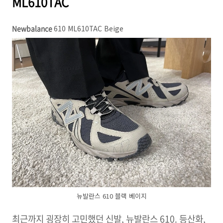
ML610TAC
Newbalance
610 ML610TAC Beige
뉴발란스 610 블랙 베이지
최근까지 굉장히 고민했던 신발, 뉴발란스 610. 등산화,