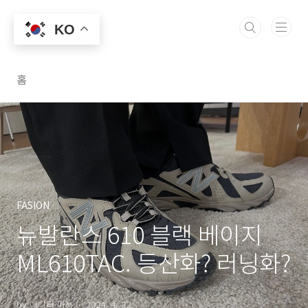
본문 바로가기
메종 마뇽
KO
홈
FASION
뉴발란스 610 블랙 베이지
ML610TAC. 등산화? 러닝화?
by 에디터 마뇽
2024. 4. 22.