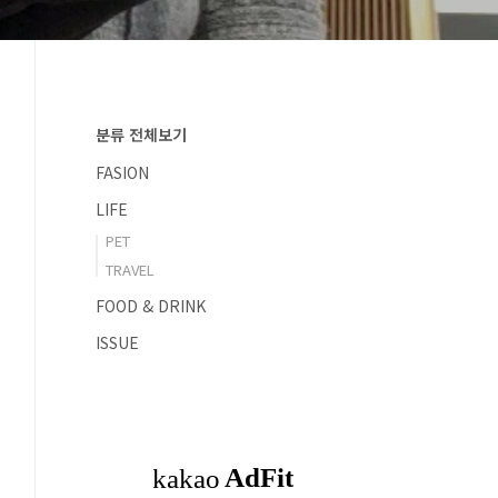
분류 전체보기
FASION
LIFE
PET
TRAVEL
FOOD & DRINK
ISSUE