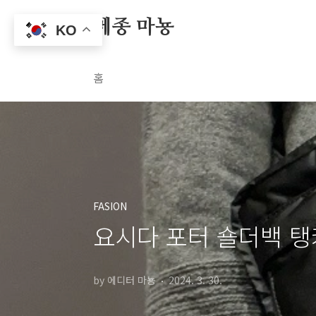
본문 바로가기
메종 마뇽
KO
홈
FASION
요시다 포터 숄더백 탱
by 에디터 마뇽
2024. 3. 30.